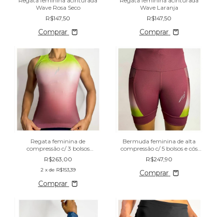
Regata feminina acinturada
Regata feminina acinturada
Wave Rosa Seco
Wave Laranja
R$147,50
R$147,50
Comprar
Comprar
Regata feminina de
Bermuda feminina de alta
compressão c/ 3 bolsos
compressão c/ 5 bolsos e cós
traseiros Wave Rosa Seco
alto Wave Rosa Seco
R$263,00
R$247,90
2
x de
R$153,39
Comprar
Comprar