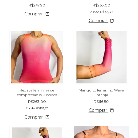
alto Wave Laranja
traseiros Wave Azul
R$247,90
R$263,00
2
x de
R$153,39
Comprar
Comprar
Regata feminina de
Manguito feminino Wave
compressão c/ 3 bolsos
Laranja
traseiros Wave Laranja
R$263,00
R$116,50
2
x de
R$153,39
Comprar
Comprar