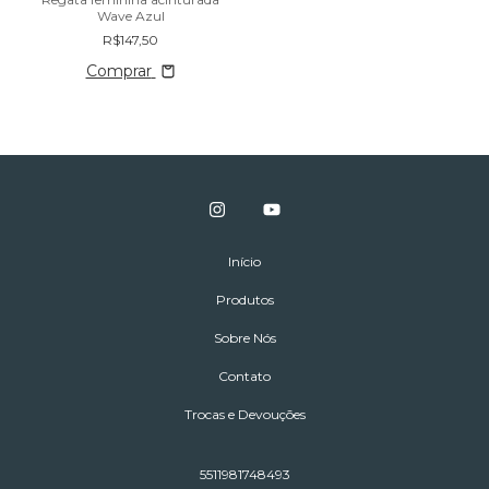
Wave Azul
R$147,50
Comprar
Início
Produtos
Sobre Nós
Contato
Trocas e Devouções
5511981748493