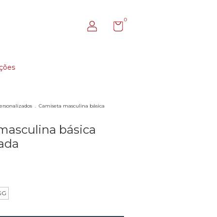
0
ções
ersonalizados
.
Camiseta masculina básica
masculina básica
zada
GG