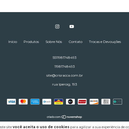
Início
Produtos
Sobre Nós
Contato
Trocas e Devouções
5511981748493
11981748493
site@crisracca.com.br
rua Iperoig, 193
right Racca Confecção e Comércio Ltda - 03898042000180 - 2026. Todos os direitos reservad
ste site
você aceita o uso de cookies
para agilizar a sua experiência de 