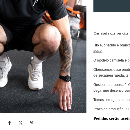
Camiseta convenciona
Isto é, o tecido é br
toque
.
O modelo camiseta é b
Oferecemos esse prod
de secagem rápida, tem
Gostou da proposta? M
peça, que desenvolvem
Temos uma gama de es
Prazo de produção:
22
Pedidos serão aceit