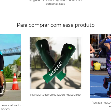
personalizada
Para comprar com esse produto
Manguito personalizado masculino
Regata mascu
personalizado
pe
bolsos