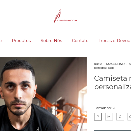
o
Produtos
Sobre Nós
Contato
Trocas e Devou
Início
.
MASCULINO
.
p
personalizada
Camiseta 
personali
Tamanho:
P
P
M
G