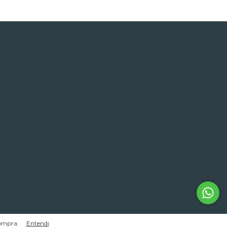
os.
compra.
Entendi