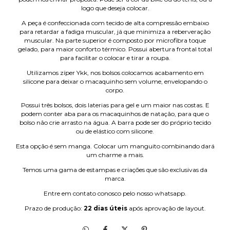
logo que deseja colocar.
A peça é confeccionada com tecido de alta compressão embaixo
para retardar a fadiga muscular, já que minimiza a reberveração
muscular. Na parte superior é composto por microfibra toque
gelado, para maior conforto térmico. Possui abertura frontal total
para facilitar o colocar e tirar a roupa.
Utilizamos zíper Ykk, nos bolsos colocamos acabamento em
silicone para deixar o macaquinho sem volume, envelopando o
corpo.
Possui três bolsos, dois laterias para gel e um maior nas costas. E
podem conter aba para os macaquinhos de natação, para que o
bolso não crie arrasto na água. A barra pode ser do próprio tecido
ou de elástico com silicone.
Esta opção é sem manga. Colocar um manguito combinando dará
um charme a mais.
Temos uma gama de estampas e criações que são exclusivas da
marca.
Entre em contato conosco pelo nosso whatsapp.
Prazo de produção:
22 dias úteis
após aprovação de layout.