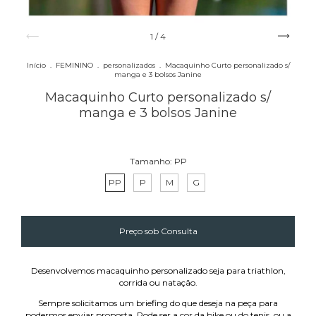
1
/
4
Início
.
FEMININO
.
personalizados
.
Macaquinho Curto personalizado s/
manga e 3 bolsos Janine
Macaquinho Curto personalizado s/
manga e 3 bolsos Janine
Tamanho:
PP
PP
P
M
G
Desenvolvemos macaquinho personalizado seja para triathlon,
corrida ou natação.
Sempre solicitamos um briefing do que deseja na peça para
podermos enviar proposta. Pode ser a cor da bike ou do tenis, ou a