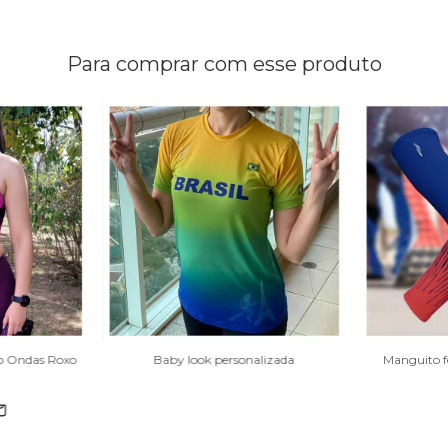
Para comprar com esse produto
o Ondas Roxo
Baby look personalizada
Manguito f