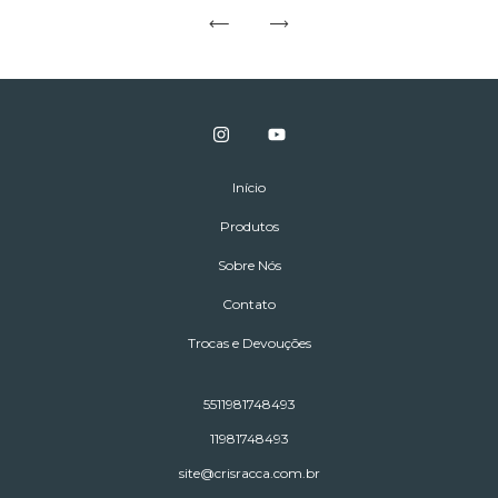
Início
Produtos
Sobre Nós
Contato
Trocas e Devouções
5511981748493
11981748493
site@crisracca.com.br