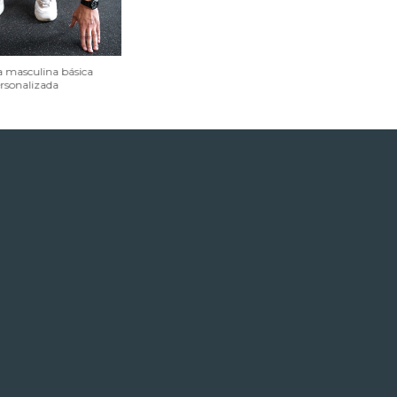
 masculina básica
rsonalizada