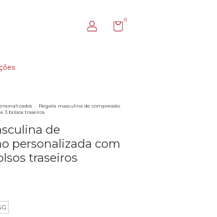
0
ções
ersonalizados
.
Regata masculina de compressão
 3 bolsos traseiros
sculina de
o personalizada com
olsos traseiros
GG