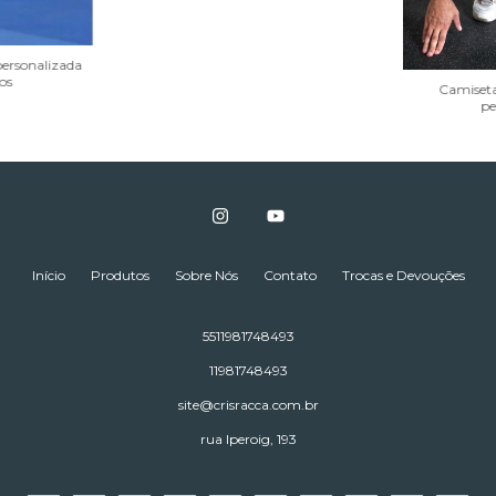
ersonalizada
os
Camiseta
pe
Início
Produtos
Sobre Nós
Contato
Trocas e Devouções
5511981748493
11981748493
site@crisracca.com.br
rua Iperoig, 193