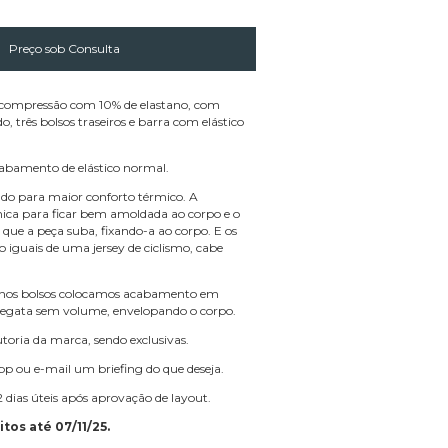
compressão com 10% de elastano, com
o, três bolsos traseiros e barra com elástico
abamento de elástico normal.
do para maior conforto térmico. A
a para ficar bem amoldada ao corpo e o
a que a peça suba, fixando-a ao corpo. E os
ão iguais de uma jersey de ciclismo, cabe
, nos bolsos colocamos acabamento em
a regata sem volume, envelopando o corpo.
toria da marca, sendo exclusivas.
p ou e-mail um briefing do que deseja.
 dias úteis após aprovação de layout.
tos até 07/11/25.