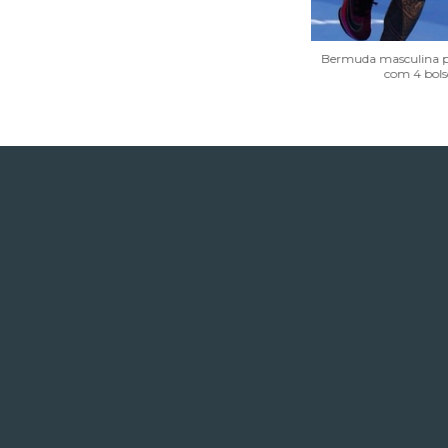
Bermuda masculina p
com 4 bols