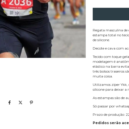
Regata masculina de 
estampa total no tecid
de silicone.
Decote e cava com ac
Tecido com toque gela
modelagem é anatômic
elástico na barra evit
três bolsos traseiros s
muita coisa.
Utilizamos zíper Ykk
silicone para deixar 
As estampas são de au
Só passar por whatsap
Prazo de produção: 22
Pedidos serão acei